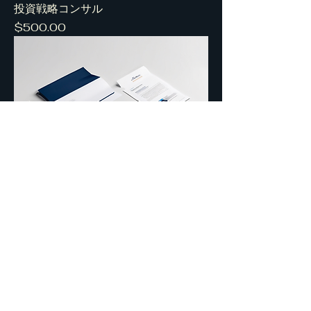
投資戦略コンサル
Price
$500.00
リスク管理コンサル
Price
$450.00