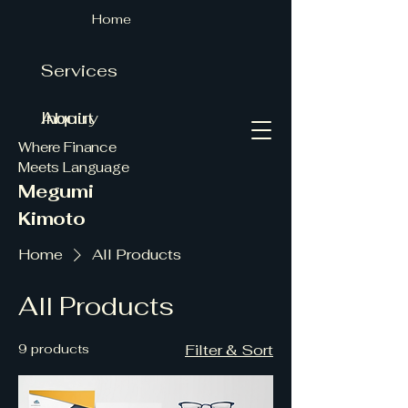
Home
Services
About
Inquiry
Where Finance
Meets Language
Megumi
Kimoto
Home
All Products
All Products
9 products
Filter & Sort