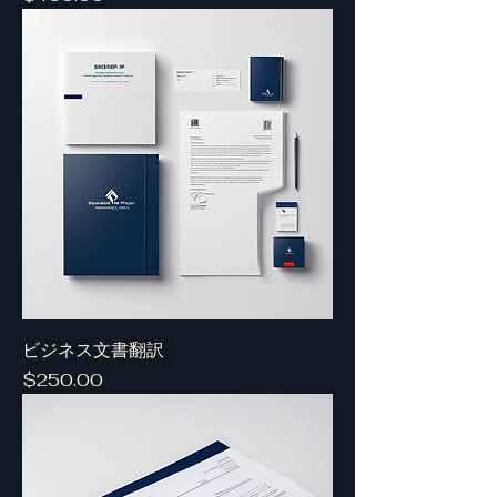
ビジネス文書翻訳
Price
$250.00