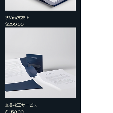
学術論文校正
Price
$200.00
文書校正サービス
Price
$150.00