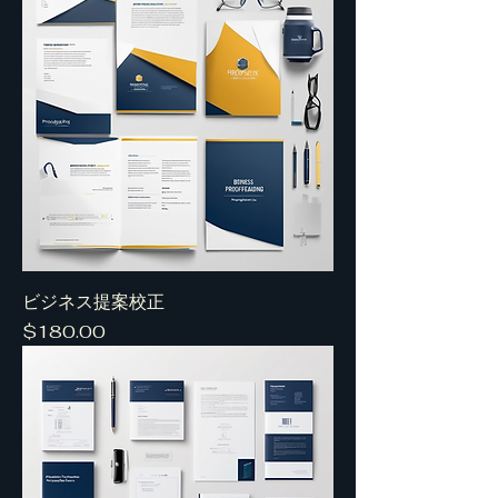
ビジネス提案校正
Price
$180.00