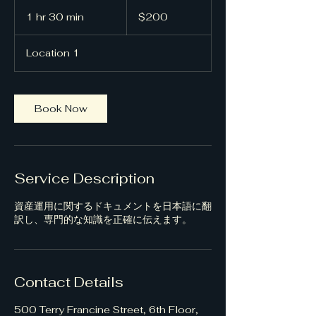
200
US
1 hr 30 min
1
$200
dollars
h
3
Location 1
0
m
i
n
Book Now
Service Description
資産運用に関するドキュメントを日本語に翻
訳し、専門的な知識を正確に伝えます。
Contact Details
500 Terry Francine Street, 6th Floor,